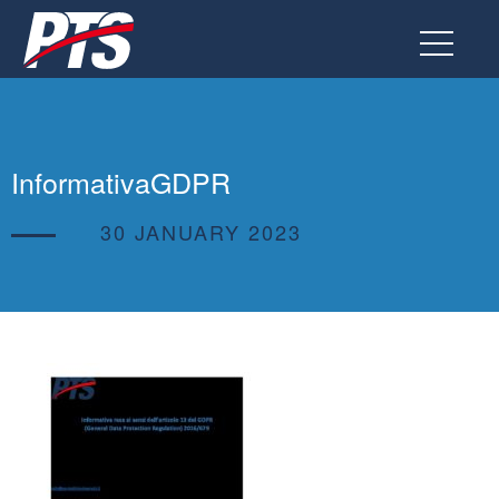
Go
to
the
page
InformativaGDPR
30 JANUARY 2023