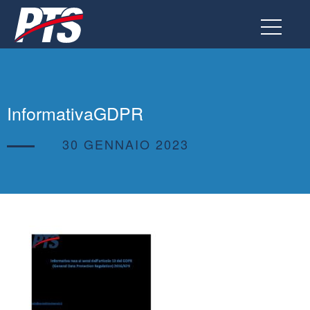
Vai
al
contenuto
InformativaGDPR
30 GENNAIO 2023