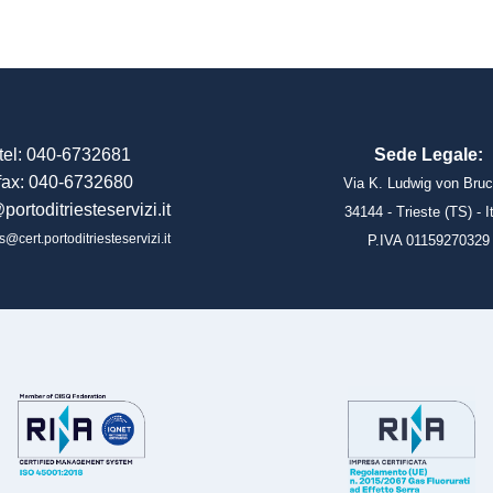
tel: 040-6732681
Sede Legale:
fax: 040-6732680
Via K. Ludwig von Bruc
portoditriesteservizi.it
34144 - Trieste (TS) - I
s@cert.portoditriesteservizi.it
P.IVA 01159270329