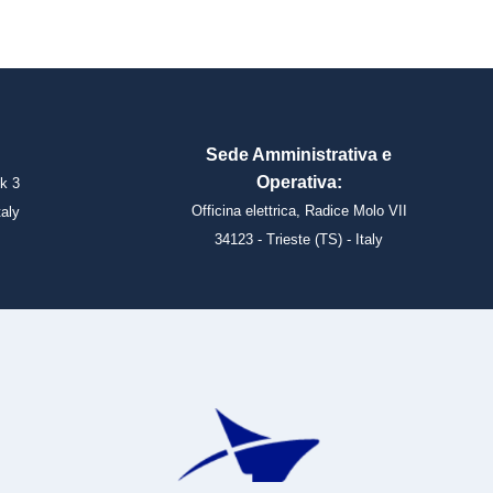
Sede Amministrativa e
Operativa:
k 3
Officina elettrica, Radice Molo VII
taly
34123 - Trieste (TS) - Italy