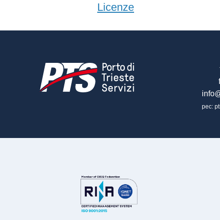
Licenze
info@
pec: pt