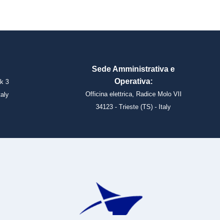
Sede Amministrativa e
Operativa:
k 3
Officina elettrica, Radice Molo VII
taly
34123 - Trieste (TS) - Italy