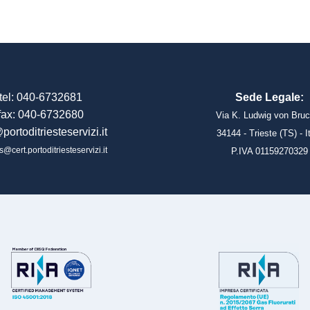
tel: 040-6732681
Sede Legale:
fax: 040-6732680
Via K. Ludwig von Bruc
portoditriesteservizi.it
34144 - Trieste (TS) - I
s@cert.portoditriesteservizi.it
P.IVA 01159270329