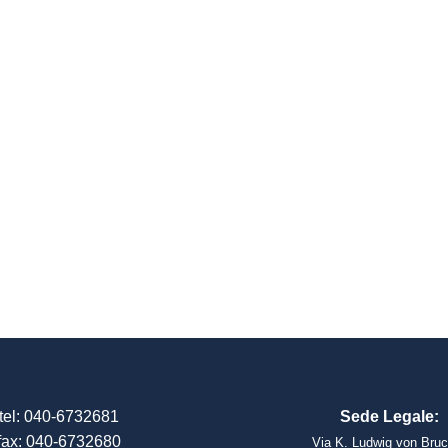
tel: 040-6732681
Sede Legale:
fax: 040-6732680
Via K. Ludwig von Bruc