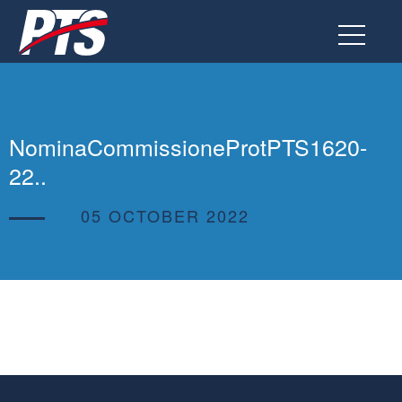
Go
to
the
page
NominaCommissioneProtPTS1620-
22..
05 OCTOBER 2022