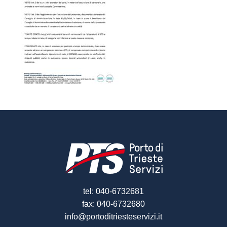
tel: 040-6732681
fax: 040-6732680
info@portoditriesteservizi.it