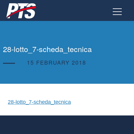
Go
to
the
page
28-lotto_7-scheda_tecnica
15 FEBRUARY 2018
28-lotto_7-scheda_tecnica