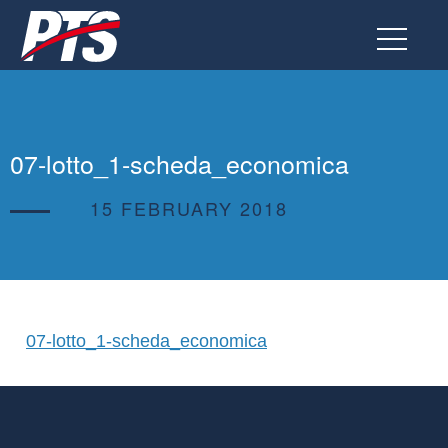
Go
to
the
page
07-lotto_1-scheda_economica
15 FEBRUARY 2018
07-lotto_1-scheda_economica