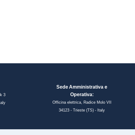
Sede Amministrativa e
Operativa:
k 3
Officina elettrica, Radice Molo VII
taly
34123 - Trieste (TS) - Italy