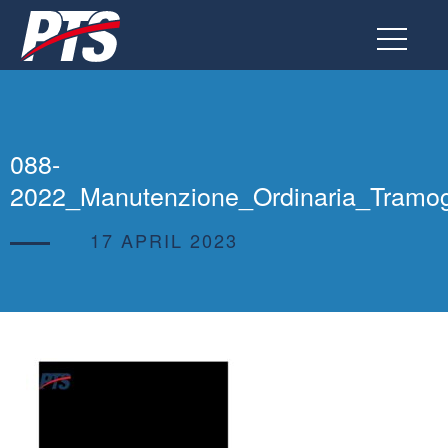
Go
to
the
page
088-
2022_Manutenzione_Ordinaria_Tramo
17 APRIL 2023