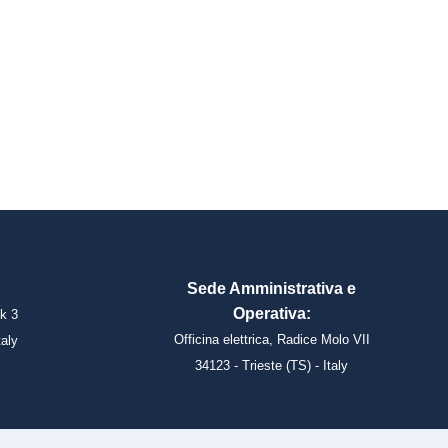
Sede Amministrativa e
Operativa:
k 3
Officina elettrica, Radice Molo VII
taly
34123 - Trieste (TS) - Italy