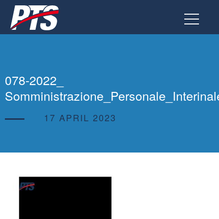
Go
to
the
page
078-2022_
Somministrazione_Personale_Interinal
17 APRIL 2023