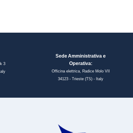
Sede Amministrativa e
Operativa:
k 3
Officina elettrica, Radice Molo VII
taly
34123 - Trieste (TS) - Italy