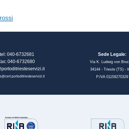
rossi
tel: 040-6732681
Sede Legale:
fax: 040-6732680
Via K. Ludwig von Bruc
portoditriesteservizi.it
34144 - Trieste (TS) - I
s@cert.portoditriesteservizi.it
P.IVA 01159270329