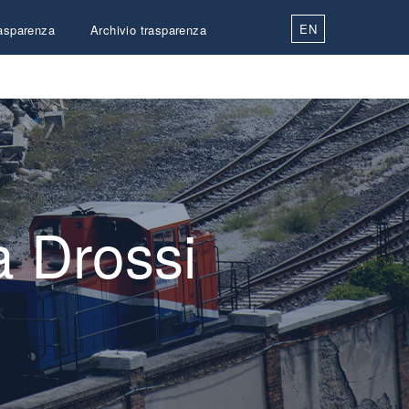
EN
asparenza
Archivio trasparenza
Contatti
a Drossi