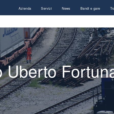
Azienda
Servizi
News
Bandi e gare
Tr
o Uberto Fortun