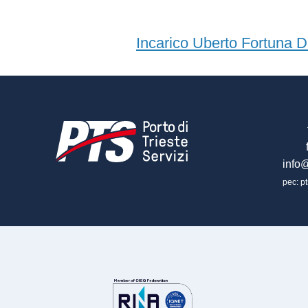
Incarico Uberto Fortuna D
info@
pec: pt