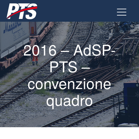
Vai
al
contenuto
2016 – AdSP-
PTS –
convenzione
quadro