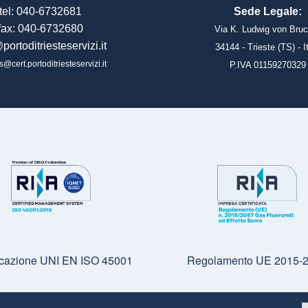
tel: 040-6732681
Sede Legale:
fax: 040-6732680
Via K. Ludwig von Bruc
portoditriesteservizi.it
34144 - Trieste (TS) - I
s@cert.portoditriesteservizi.it
P.IVA 01159270329
ficazione UNI EN ISO 45001
Regolamento UE 2015-