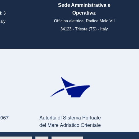
Sede Amministrativa e
Operativa:
k 3
Officina elettrica, Radice Molo VII
taly
34123 - Trieste (TS) - Italy
2067
Autorità di Sistema Portuale
del Mare Adriatico Orientale