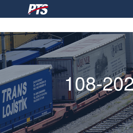
Vai
al
contenuto
108-202