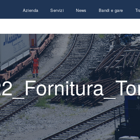
Azienda
Servizi
News
Bandi e gare
Tr
2_Fornitura_To