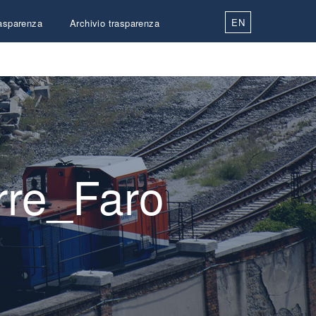
EN
asparenza
Archivio trasparenza
Contatti
rre_Faro