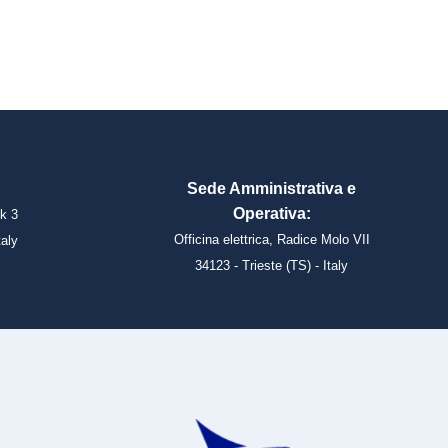
Sede Amministrativa e
Operativa:
k 3
Officina elettrica, Radice Molo VII
taly
34123 - Trieste (TS) - Italy