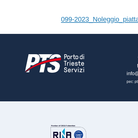
099-2023_Noleggio_piatta
info@
pec: pt