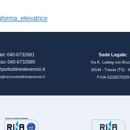
forma_elevatrice
tel: 040-6732681
Sede Legale:
fax: 040-6732680
Via K. Ludwig von Bruc
portoditriesteservizi.it
34144 - Trieste (TS) - I
s@cert.portoditriesteservizi.it
P.IVA 01159270329