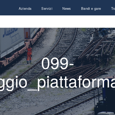
Azienda
Servizi
News
Bandi e gare
Tr
099-
gio_piattaforma