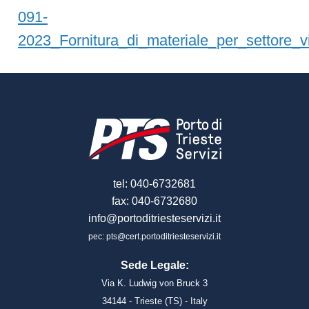
091-
2023_Fornitura_di_materiale_per_settore_vi
tel: 040-6732681
fax: 040-6732680
info@portoditriesteservizi.it
pec: pts@cert.portoditriesteservizi.it
Sede Legale:
Via K. Ludwig von Bruck 3
34144 - Trieste (TS) - Italy