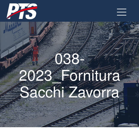
Vai
al
contenuto
038-
2023_Fornitura
Sacchi Zavorra