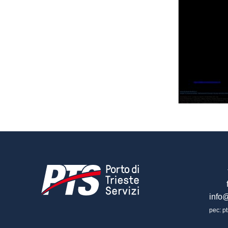
info@
pec: pt