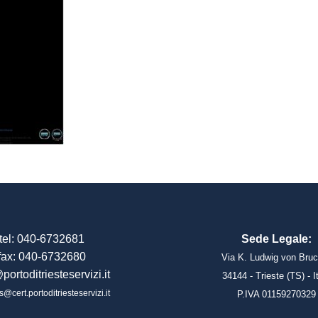
tel: 040-6732681
Sede Legale:
fax: 040-6732680
Via K. Ludwig von Bruc
portoditriesteservizi.it
34144 - Trieste (TS) - I
s@cert.portoditriesteservizi.it
P.IVA 01159270329