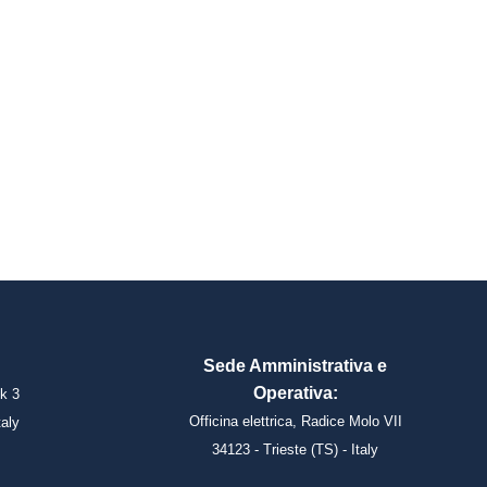
Sede Amministrativa e
Operativa:
k 3
Officina elettrica, Radice Molo VII
taly
34123 - Trieste (TS) - Italy