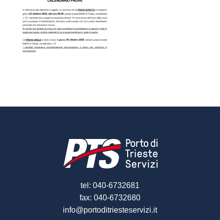
tel: 040-6732681
fax: 040-6732680
info@portoditriesteservizi.it