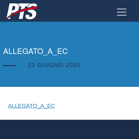
Vai
al
contenuto
ALLEGATO_A_EC
23 GIUGNO 2025
ALLEGATO_A_EC