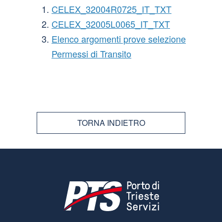
CELEX_32004R0725_IT_TXT
CELEX_32005L0065_IT_TXT
Elenco argomenti prove selezione
Permessi di Transito
TORNA INDIETRO