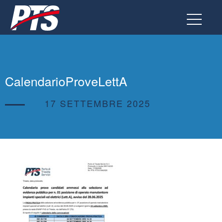
Vai
al
contenuto
CalendarioProveLettA
17 SETTEMBRE 2025