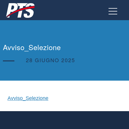
Vai
al
contenuto
Avviso_Selezione
28 GIUGNO 2025
Avviso_Selezione