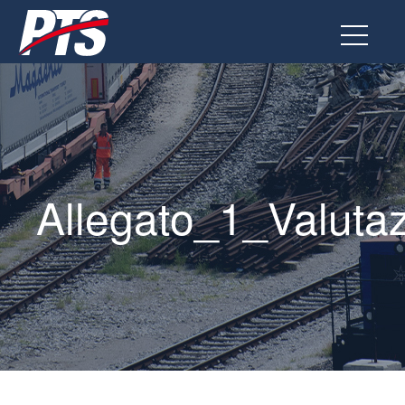
Vai
al
contenuto
Allegato_1_Valuta