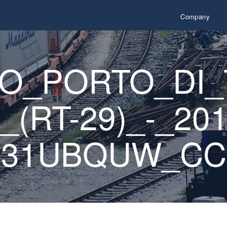
Company
TO_PORTO_DI_
(RT-29)_-_201
31UBQUW_CC