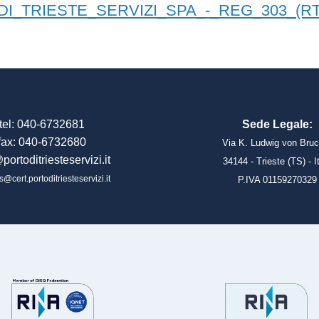
_TRIESTE_SERVIZI_SPA_-_REG_303_(RT-2
tel: 040-6732681
Sede Legale:
fax: 040-6732680
Via K. Ludwig von Bruc
portoditriesteservizi.it
34144 - Trieste (TS) - I
s@cert.portoditriesteservizi.it
P.IVA 01159270329