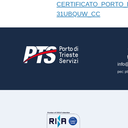
CERTIFICATO_PORTO_DI
31UBQUW_CC
info@
pec: pt