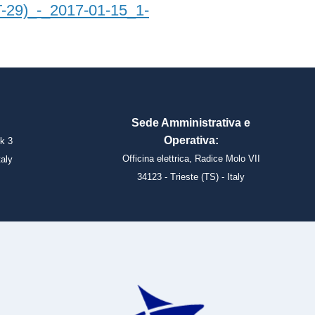
9)_-_2017-01-15_1-
Sede Amministrativa e
Operativa:
k 3
Officina elettrica, Radice Molo VII
taly
34123 - Trieste (TS) - Italy