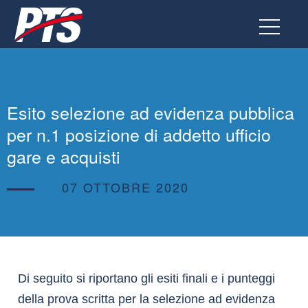
Vai
al
contenuto
Esito selezione ad evidenza pubblica
per n.1 posizione di addetto ufficio
gare e acquisti
07 OTTOBRE 2020
Di seguito si riportano gli esiti finali e i punteggi
della prova scritta per la selezione ad evidenza