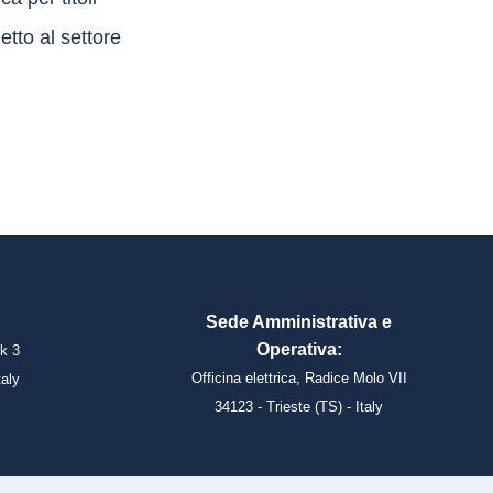
tto al settore
Sede Amministrativa e
Operativa:
k 3
Officina elettrica, Radice Molo VII
taly
34123 - Trieste (TS) - Italy