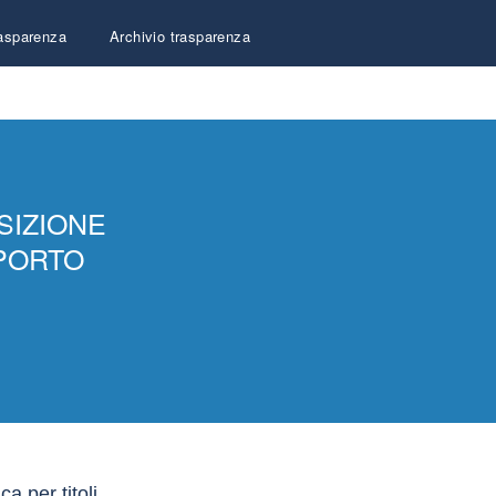
asparenza
Archivio trasparenza
Contatti
SIZIONE
PPORTO
a per titoli