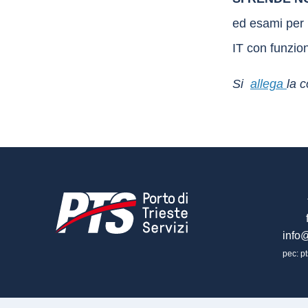
ed esami per 
IT con funzion
Si
allega
la 
info@
pec: pt