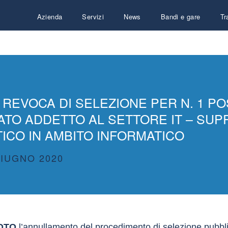
Azienda
Servizi
News
Bandi e gare
Tr
 REVOCA DI SELEZIONE PER N. 1 PO
GATO ADDETTO AL SETTORE IT – SU
TICO IN AMBITO INFORMATICO
GIUGNO 2020
NOTO
l’annullamento del procedimento di selezione pubblic