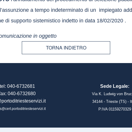
l’assunzione a tempo indeterminato di un impiegato adde
e di supporto sistemistico indetto in data 18/02/2020 .
comunicazione in oggetto
TORNA INDIETRO
tel: 040-6732681
Sede Legale:
fax: 040-6732680
Via K. Ludwig von Bruc
portoditriesteservizi.it
34144 - Trieste (TS) - I
s@cert.portoditriesteservizi.it
P.IVA 01159270329