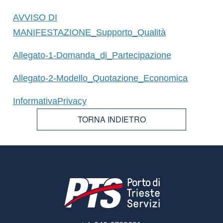
AVVISO DI
MANIFESTAZIONE_Supporto_Qualità
Allegato-1-Domanda_di_Partecipazione
Allegato-2-Modello_Quotazione_Economica
InformativaPrivacy
TORNA INDIETRO