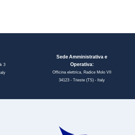
Sede Amministrativa e
Operativa:
k 3
Officina elettrica, Radice Molo VII
taly
34123 - Trieste (TS) - Italy