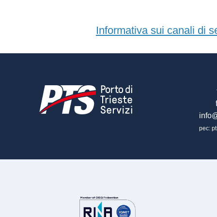
Informativa sui canali di s
info@
pec: pt