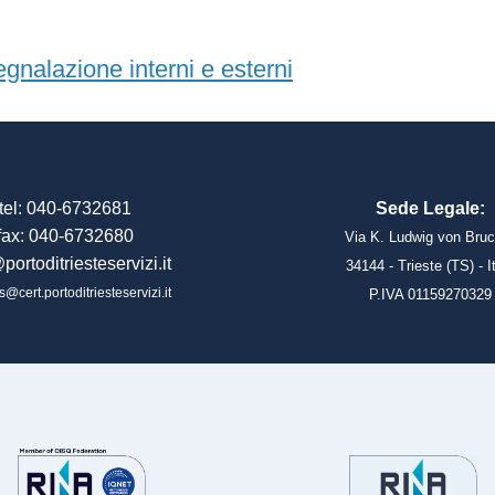
egnalazione interni e esterni
tel: 040-6732681
Sede Legale:
fax: 040-6732680
Via K. Ludwig von Bruc
portoditriesteservizi.it
34144 - Trieste (TS) - I
s@cert.portoditriesteservizi.it
P.IVA 01159270329